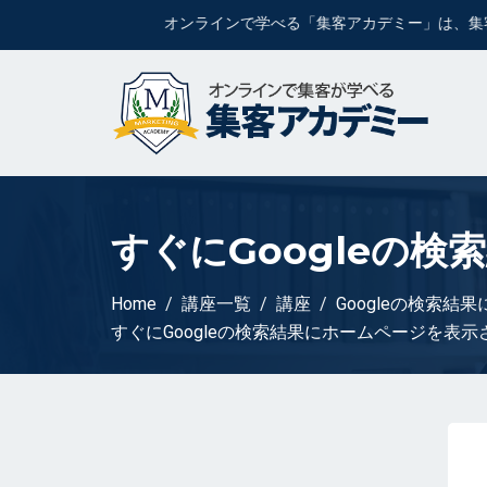
オンラインで学べる「集客アカデミー」は、集客
すぐにGoogleの
Home
講座一覧
講座
Googleの検索
すぐにGoogleの検索結果にホームページを表