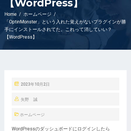
【WordPress】
Home
ホームページ
「OptinMonster」という入れた覚えがないプラグインが勝
手にインストールされてた。これって消していい？
【WordPress】
P
2023年10月2日
O
矢野 誠
S
T
ホームページ
E
D
WordPressのダッシュボードにログインしたら